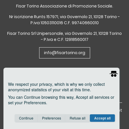
Fisar Torino Associazione di Promozione Sociale.
Nr iscrizione Runts 157971, via Governolo 21, 10128 Torino -
P.iva 10503110016 C.F. 99740660010
Fisar Torino Srl Unipersonale, via Governolo 21, 10128 Torino
- P.Iva e C.F. 12918560017
info@fisartorino.org
We respect your privacy
, which is why we only collect
anonymized statistics of your visit at this time.
You can
Continue
browsing this way,
Accept all
services or
set your
Preferences
.
Riconoscimento della
Cookie
|
www.neropaco.net
personalità giuridica con
Consent cookie
learn more
Continue
Preferences
Refuse all
Accept all
Save
Anonymous
Invisible
D.P. PI n. 1070/01 Sett.I del
09/05/2001