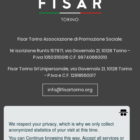
Fisar Torino Associazione di Promozione Sociale.
Nr iscrizione Runts 157971, via Governolo 21, 10128 Torino -
P.iva 10503110016 C.F. 99740660010
Fisar Torino Srl Unipersonale, via Governolo 21, 10128 Torino
- P.Iva e C.F. 12918560017
info@fisartorino.org
We respect your privacy
, which is why we only collect
anonymized statistics of your visit at this time.
You can
Continue
browsing this way,
Accept all
services or