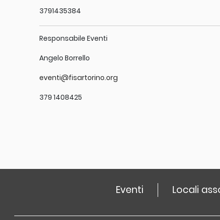
3791435384
Responsabile Eventi
Angelo Borrello
eventi@fisartorino.org
379 1408425
Eventi
Locali ass